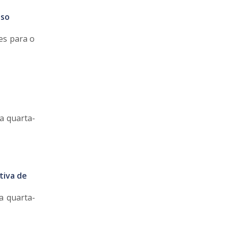
sso
es para o
a quarta-
tiva de
a quarta-