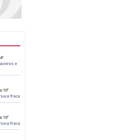
4º
aceiros e
a 10º
huva fraca
a 10º
huva fraca