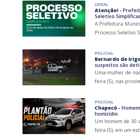
GERAL
Atenção! -
Prefei
Seletivo Simplifica
A Prefeitura Munic
Processo Seletivo Si
POLICIAL
Bernardo de Irig
suspeitos são deti
Uma mulher de naci
feira (5), nas proxi
POLICIAL
Chapecó -
Homem é
homicídio
Um homem de 30 ano
feira (5), em um est