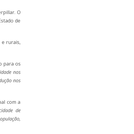
pillar. O
Estado de
e rurais,
o para os
lidade nos
edução nos
pal com a
cidade de
opulação,