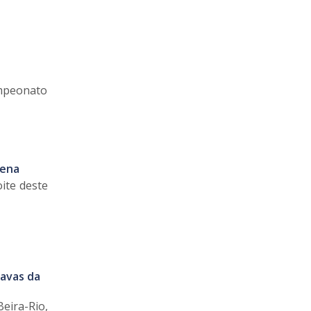
ampeonato
rena
ite deste
tavas da
Beira-Rio,