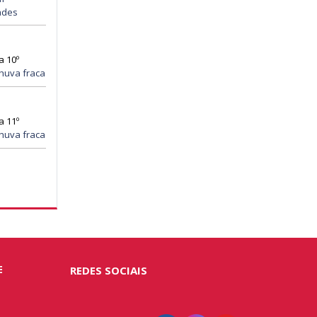
ades
a 10º
huva fraca
a 11º
huva fraca
E
REDES SOCIAIS