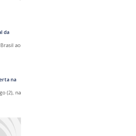
al da
Brasil ao
erta na
o (2), na