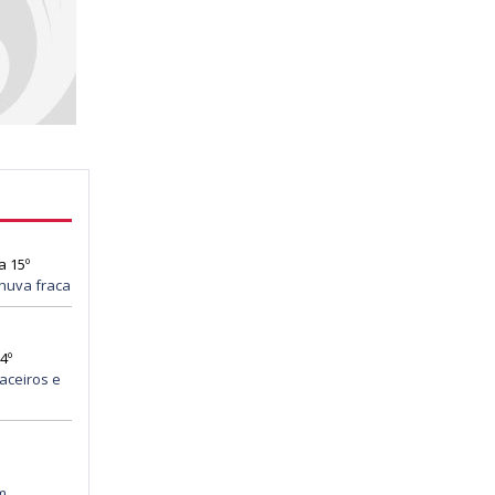
a 15º
huva fraca
4º
aceiros e
m