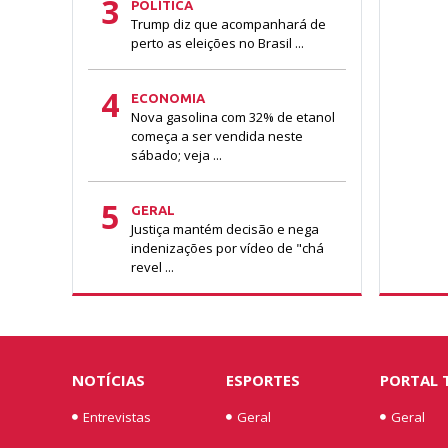
3
POLÍTICA
Trump diz que acompanhará de
perto as eleições no Brasil ...
4
ECONOMIA
Nova gasolina com 32% de etanol
começa a ser vendida neste
sábado; veja ...
5
GERAL
Justiça mantém decisão e nega
indenizações por vídeo de "chá
revel ...
NOTÍCIAS
ESPORTES
PORTAL 
Entrevistas
Geral
Geral