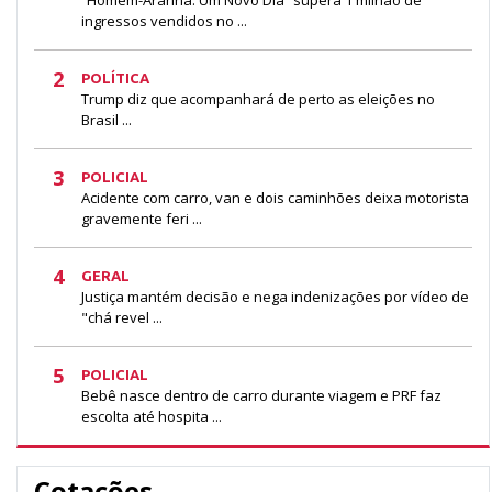
“Homem-Aranha: Um Novo Dia” supera 1 milhão de
ingressos vendidos no ...
2
POLÍTICA
Trump diz que acompanhará de perto as eleições no
Brasil ...
3
POLICIAL
Acidente com carro, van e dois caminhões deixa motorista
gravemente feri ...
4
GERAL
Justiça mantém decisão e nega indenizações por vídeo de
"chá revel ...
5
POLICIAL
Bebê nasce dentro de carro durante viagem e PRF faz
escolta até hospita ...
Cotações