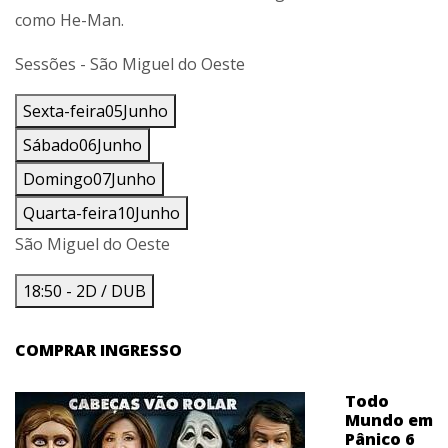
como He-Man.
Sessões -
São Miguel do Oeste
Sexta-feira
05
Junho
Sábado
06
Junho
Domingo
07
Junho
Quarta-feira
10
Junho
São Miguel do Oeste
18:50 - 2D / DUB
COMPRAR INGRESSO
Todo
Mundo em
Pânico 6