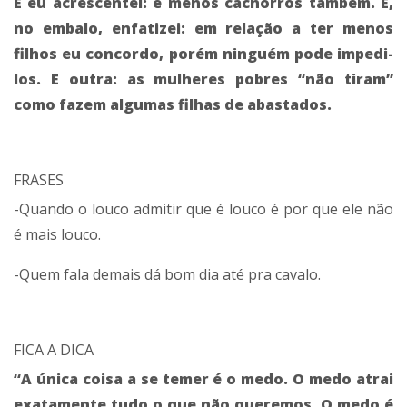
E eu acrescentei: e menos cachorros também. E,
no embalo, enfatizei: em relação a ter menos
filhos eu concordo, porém ninguém pode impedi-
los. E outra: as mulheres pobres “não tiram”
como fazem algumas filhas de abastados.
FRASES
-Quando o louco admitir que é louco é por que ele não
é mais louco.
-Quem fala demais dá bom dia até pra cavalo.
FICA A DICA
“A única coisa a se temer é o medo. O medo atrai
exatamente tudo o que não queremos. O medo é