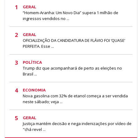
1
GERAL
“Homem-Aranha: Um Novo Dia” supera 1 milhão de
ingressos vendidos no ...
2
GERAL
OFICIALIZAÇÃO DA CANDIDATURA DE FLÁVIO FOI ‘QUASE’
PERFEITA. Esse ...
3
POLÍTICA
Trump diz que acompanhará de perto as eleições no
Brasil ...
4
ECONOMIA
Nova gasolina com 32% de etanol começa a ser vendida
neste sábado; veja ...
5
GERAL
Justiça mantém decisão e nega indenizações por vídeo de
"chá revel ...