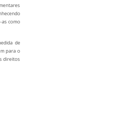
mentares
nhecendo
o-as como
medida de
ém para o
 direitos