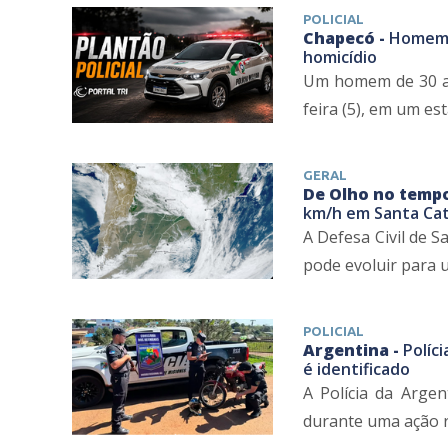
POLICIAL
Chapecó -
Homem é
homicídio
Um homem de 30 ano
feira (5), em um est
GERAL
De Olho no temp
km/h em Santa Cat
A Defesa Civil de 
pode evoluir para u
POLICIAL
Argentina -
Políc
é identificado
A Polícia da Arge
durante uma ação r