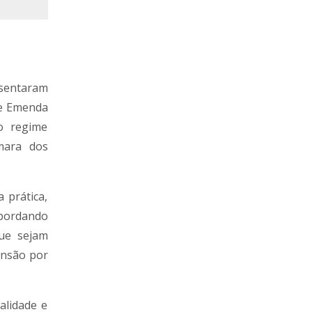
esentaram
de Emenda
do regime
âmara dos
 prática,
abordando
que sejam
ensão por
alidade e