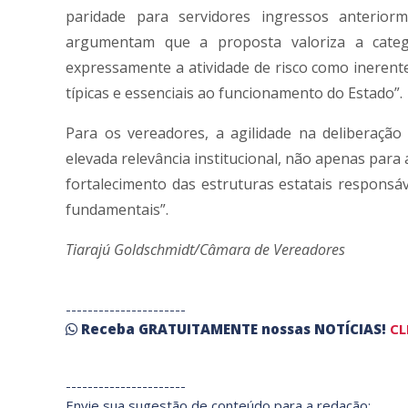
paridade para servidores ingressos anterior
argumentam que a proposta valoriza a catego
expressamente a atividade de risco como inerent
típicas e essenciais ao funcionamento do Estado”.
Para os vereadores, a agilidade na deliberaçã
elevada relevância institucional, não apenas para
fortalecimento das estruturas estatais responsáv
fundamentais”.
Tiarajú Goldschmidt/Câmara de Vereadores
----------------------
Receba
GRATUITAMENTE
nossas
NOTÍCIAS!
CL
----------------------
Envie sua sugestão de conteúdo para a redação: