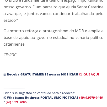
“O MDB é fundamental e tem um espaço importante no
nosso governo. É um parceiro que ajuda Santa Catarina
a avançar, e juntos vamos continuar trabalhando pelo
estado.”
O encontro reforça o protagonismo do MDB e amplia a
base de apoio ao governo estadual no cenário político
catarinense.
ClicRDC
----------------------
Receba
GRATUITAMENTE
nossas
NOTÍCIAS!
CLIQUE AQUI
----------------------
Envie sua sugestão de conteúdo para a redação:
Whatsapp Business PORTAL SMO NOTÍCIAS
(49) 9.9979-0446
/
(49) 3621-4806